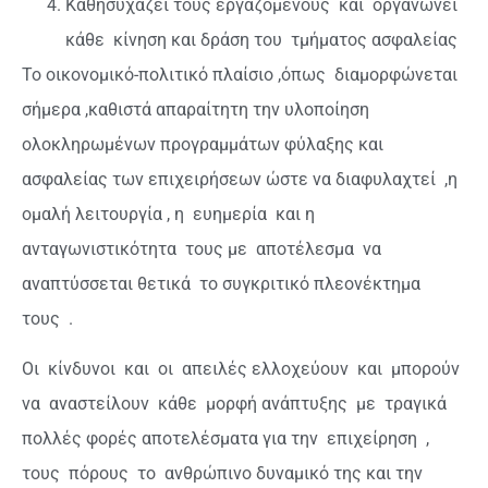
Καθησυχάζει τους εργαζόμενους
και
οργανώνει
κάθε
κίνηση και δράση του
τμήματος ασφαλείας
Το οικονομικό-πολιτικό πλαίσιο ,όπως
διαμορφώνεται
σήμερα ,καθιστά απαραίτητη την υλοποίηση
ολοκληρωμένων προγραμμάτων φύλαξης και
ασφαλείας των επιχειρήσεων ώστε να διαφυλαχτεί
,η
ομαλή λειτουργία , η
ευημερία
και η
ανταγωνιστικότητα
τους με
αποτέλεσμα
να
αναπτύσσεται θετικά
το συγκριτικό πλεονέκτημα
τους
.
Οι
κίνδυνοι
και
οι
απειλές ελλοχεύουν
και
μπορούν
να
αναστείλουν
κάθε
μορφή ανάπτυξης
με
τραγικά
πολλές φορές αποτελέσματα για την
επιχείρηση
,
τους
πόρους
το
ανθρώπινο δυναμικό της και την