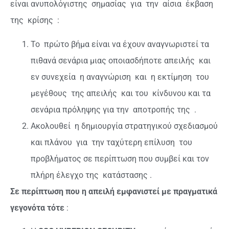
είναι ανυπολόγιστης
σημασίας
για
την
αίσια
έκβαση
της
κρίσης
:
Το
πρώτο βήμα είναι να έχουν αναγνωριστεί τα
πιθανά σενάρια μιας οποιασδήποτε απειλής
και
εν συνεχεία
η αναγνώριση
και
η εκτίμηση
του
μεγέθους
της απειλής
και του
κίνδυνου και τα
σενάρια πρόληψης για την
αποτροπής της
.
Ακολουθεί
η δημιουργία στρατηγικού σχεδιασμού
και πλάνου
για
την ταχύτερη επίλυση
του
προβλήματος σε περίπτωση που συμβεί και τον
πλήρη έλεγχο της
κατάστασης .
Σε περίπτωση που η απειλή εμφανιστεί με πραγματικά
γεγονότα τότε
: