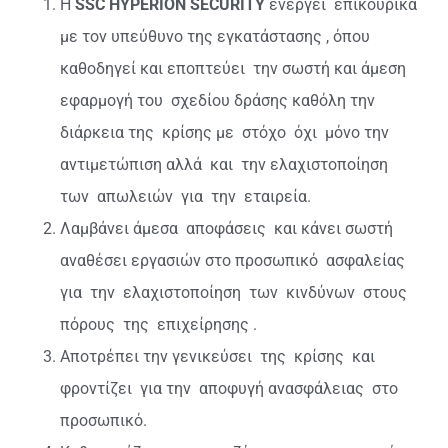
Η
SSC HYPERION SECURITY
ενεργεί
επικουρικά
με τον υπεύθυνο της εγκατάστασης , όπου
καθοδηγεί και εποπτεύει
την σωστή και άμεση
εφαρμογή του
σχεδίου δράσης καθόλη την
διάρκεια της
κρίσης με
στόχο
όχι
μόνο την
αντιμετώπιση αλλά
και
την ελαχιστοποίηση
των
απωλειών
για
την
εταιρεία.
Λαμβάνει άμεσα
αποφάσεις
και κάνει σωστή
αναθέσει εργασιών στο προσωπικό
ασφαλείας
για
την
ελαχιστοποίηση
των
κινδύνων
στους
πόρους
της
επιχείρησης .
Αποτρέπει την γενικεύσει
της
κρίσης
και
φροντίζει
για την
αποφυγή ανασφάλειας
στο
προσωπικό.