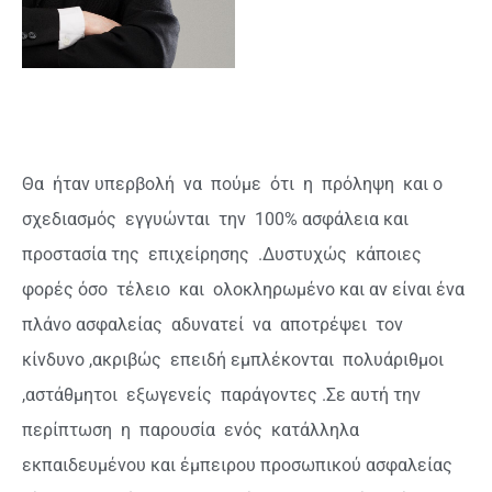
Θα
ήταν υπερβολή
να
πούμε
ότι
η
πρόληψη
και ο
σχεδιασμός
εγγυώνται
την
100% ασφάλεια και
προστασία της
επιχείρησης
.Δυστυχώς
κάποιες
φορές όσο
τέλειο
και
ολοκληρωμένο και αν είναι ένα
πλάνο ασφαλείας
αδυνατεί
να
αποτρέψει
τον
κίνδυνο ,ακριβώς
επειδή εμπλέκονται
πολυάριθμοι
,αστάθμητοι
εξωγενείς
παράγοντες .Σε αυτή την
περίπτωση
η
παρουσία
ενός
κατάλληλα
εκπαιδευμένου και έμπειρου προσωπικού ασφαλείας