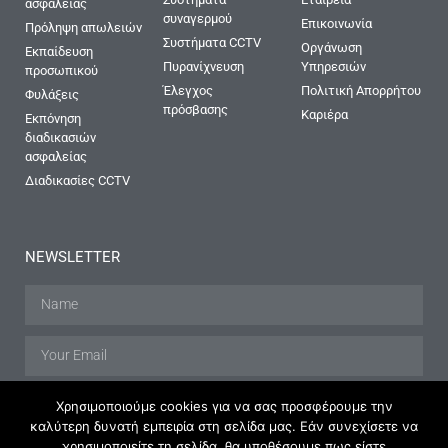
ασφαλείας
συναγερμού
Επικοινωνία
Πρόληψη απωλειών
Συστήματα CCTV
Οργάνωση
Εκπαίδευση
Πυρανίχνευση
Υπηρεσιών
προσωπικού
Έλεγχος
Πολιτική Απορρήτου
Φυλάξεις
πρόσβασης
Καριέρα
Εκπόνηση
διαδικασιών
ασφαλείας
Διαδικασίες CCTV
NEWSLETTER
Χρησιμοποιούμε cookies για να σας προσφέρουμε την
SUBSCRIBE
καλύτερη δυνατή εμπειρία στη σελίδα μας. Εάν συνεχίσετε να
χρησιμοποιείτε τη σελίδα, θα υποθέσουμε πως είστε